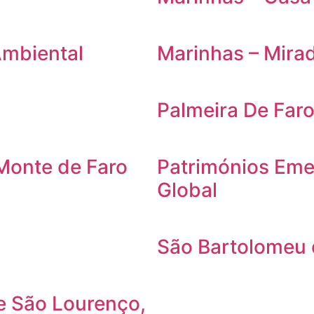
Ambiental
Marinhas – Mira
Palmeira De Far
Monte de Faro
Patrimónios Eme
Global
São Bartolomeu
de São Lourenço,