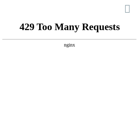
Ecovia do Cávado (Ofir –
Barca do Lago)